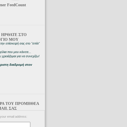
ner FeedCount
 ΗΡΘΑΤΕ ΣΤΟ
ΟΓΙΟ ΜΟΥ
την επίσκεψή σας στο "σπίτι"
χόλια που μου κάνετε...
 χρειάζομαι για να συνεχίζω!
άριστη διαδρομή στον
ΘΡΑ ΤΟΥ ΠΡΟΜΗΘΕΑ
AIL ΣΑΣ
 your email address: