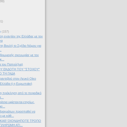
(99)
01)
)
υ
(157)
η εναντίον της Ελλάδας με τον
να
τη Βουλή το Σχέδιο Νόμου για
..
 βρωμερής σκευωρίας με τον
κ...
α του Παπού(λια)
Υ ΕΚΔΟΤΗ ΤΟΥ "ΣΤΟΧΟΥ"
Ο ΤΗ ΓΑΔΑ
ραντεβού στον Λευκό Οίκο
 Ελλάδα ή η Ευρωπαϊκή
τη πρόκληση από το περιοδικό
...
ρίτσια υφίστανται ετησίως,
σ...
Πραγμάτων προσπαθεί να
 με κάθ...
 ΚΑΘ΄ΟΙΟΝΔΗΠΟΤΕ ΤΡΟΠΟ
ΠΛΗΡΩΜΗ ΑΤΙ...