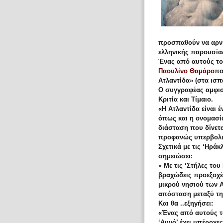
προσπαθούν να αρνη
ελληνικής παρουσίας
Ένας από αυτούς το
Παουλίνο Θαμάρο
πο
Ατλαντίδα» (στα ισπ
Ο συγγραφέας αμφισ
Κριτία και Τίμαιο.
«Η Ατλαντίδα είναι 
όπως και η ονομασία
διάσταση που δίνετα
προφανώς υπερβολικ
Σχετικά με τις ‘Ηράκ
σημειώσει:
« Με τις ‘Στήλες το
βραχώδεις προεξοχέ
μικρού νησιού των Α
απόσταση μεταξύ τη
Και θα ..εξηγήσει:
«Ένας από αυτούς τ
‘Αυγό’ έχει υπέροχε