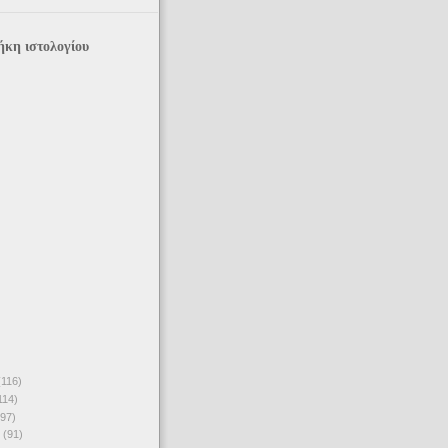
ήκη ιστολογίου
(116)
114)
(97)
υ
(91)