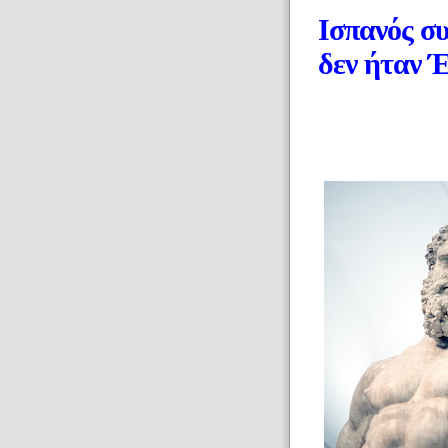
Ισπανός σ
δεν ήταν 