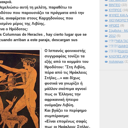
μακριά.
ΒΙΝΤΕΟ
(22)
θεμελιώσω αυτή τη μελέτη, παραθέτω το
ΚΥΠΡΟΣ
(16
δότου που παρουσιάζει τα πράγματα από την
ΦΥΛΕΣ ΚΑΙ Λ
νία, αναφέρεται στους Καρχηδονίους που
ΧΙΟΥΜΟΡΙΣΤ
ισμένο μέρος της Λιβύης.
ΗΡΩΕΣ
(8)
ένα ο Ηρόδοτος:
Σύμβολα - Μύ
as Columnas de Heracles , hay cierto lugar que se
2012
(5)
cuando arriban a este paraje, descargan sus
"ΝΕΑ ΤΑ
ΔΙΑΦ
Ο Ισπανός φοινικιστής
ΕΙΔΗΣ
συγγραφέας τονίζει τα
ΚΛΟΠΕΣ ΑΡ
εξής από το κομμάτι του
πολιτισμος
(1
Ηροδότου: "Στη Λιβύη,
πέρα από τις Ηράκλειες
Στήλες...» και δίχως
φυσικά να γνωρίζει ή
μάλλον σκόπιμα αγνοεί
πως οι Έλληνες την
αφρικανική ήπειρο
ονόμαζαν Λιβύη.
Και βγάζει το περίφημο
συμπέρασμα:
«Είναι επομένως σαφές
πως οι Ηράκλειες Στήλες,