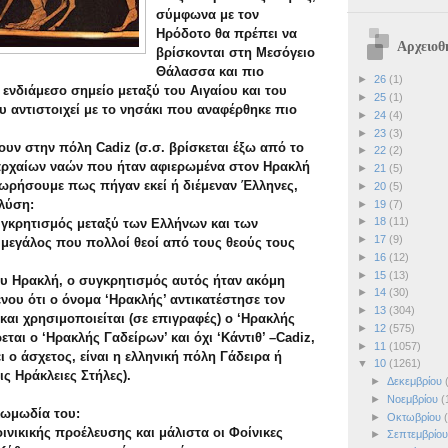
σύμφωνα με τον
Ηρόδοτο θα πρέπει να
Αρχειοθ
βρίσκονται στη Μεσόγειο
Θάλασσα και πιο
►
26
(1)
 ενδιάμεσο σημείο μεταξύ του Αιγαίου και του
►
25
(1)
υ αντιστοιχεί με το νησάκι που αναφέρθηκε πιο
►
24
(4)
►
23
(3)
υν στην πόλη Cadiz (σ.σ. βρίσκεται έξω από το
►
22
(2)
 αρχαίων ναών που ήταν αφιερωμένα στον Ηρακλή
►
21
(5)
εωρήσουμε πως πήγαν εκεί ή διέμεναν Έλληνες,
►
20
(5)
λύση:
►
19
(7)
►
18
(11)
υγκρητισμός μεταξύ των Ελλήνων και των
►
17
(9)
μεγάλος που πολλοί θεοί από τους θεούς τους
►
16
(12)
►
15
(13)
υ Ηρακλή, ο συγκρητισμός αυτός ήταν ακόμη
►
14
(30)
νου ότι ο όνομα ‘Ηρακλής’ αντικατέστησε τον
►
13
(304)
 και χρησιμοποιείται (σε επιγραφές) ο ‘Ηρακλής
►
12
(575)
ρεται ο ‘Ηρακλής Γαδείρων’ και όχι ‘Κάντιθ’ –Cadiz,
►
11
(1057)
ι ο άσχετος, είναι η ελληνική πόλη Γάδειρα ή
▼
10
(1261)
ς Ηράκλειες Στήλες).
►
Δεκεμβρίου
►
Νοεμβρίου
(
.κωμωδία του:
►
Οκτωβρίου
ινικικής προέλευσης και μάλιστα οι Φοίνικες
►
Σεπτεμβρίο