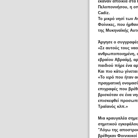
έκαναν αποικία στα 
Πελοποννήσου, η οπ
Cadiz.
Το μικρό νησί των Α
Φοίνικες, που ήρθα
της Μυκηναϊκής Αυτο
Άργησε ο συγγραφέας
«Σε αυτούς τους ναο
ανθρωποποιημένη, συ
εβραίου Αβραάμ), αρ
παιδιού πήρε ένα αρ
Και πιο κάτω γίνετα
«Το ιερό που ήταν α
πραγματική ονομασία
επιγραφές που βρέθη
βρισκόταν σε ένα νησ
επισκεφθεί προσωπικ
Τραϊανός κλπ.»
Μια κραυγαλέα σημε
σημιτικού εγκεφάλου
"Λόγω της αποστροφ
βρέθηκαν Φοινικικοί