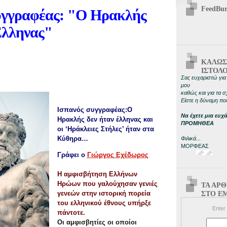
FeedBur
υγγραφέας: "Ο Ηρακλής
Έλληνας"
ΚΑΛΩΣ
ΙΣΤΟΛ
Σας ευχαριστώ για 
μου
καθώς και για τα σ
Είστε η δύναμη που
Ισπανός συγγραφέας:
Ο
Να έχετε μια ευχ
Ηρακλής δεν ήταν έλληνας και
ΠΡΟΜΗΘΕΑ
οι ‘Ηράκλειες Στήλες’ ήταν στα
Κύθηρα…
Φιλικά...
ΜΟΡΦΕΑΣ
Γράφει ο
Γιώργος Εχέδωρος
Η αμφισβήτηση Ελλήνων
Ηρώων που γαλούχησαν γενιές
ΤΑ ΑΡ
γενεών στην ιστορική πορεία
ΣΤΟ EM
του ελληνικού έθνους υπήρξε
Enter
πάντοτε.
Οι αμφισβητίες οι οποίοι