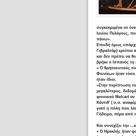
συγκεκριμένα σε ένα
Ιονίου Πελάγους, πο
πάνω».
Επειδή όμως υπάρχο
Γιβραλτάρ) ερείπια
και δεν πρέπει να θ
βρήκε ο Ισπανός τη 
« Ο θρησκευτικός σ
Φοινίκων ήταν τόσο 
ήταν ίδιοι.
»Στην περίπτωση το
μεγαλύτερος, δεδομέ
φοινικικό Melcart αν
Κάντιθ’ ( σ.σ. αναφέ
γιατί η πόλη που λέε
Γήδειρα, πέρα από τι
Και συνεχίζει την ..
« Ο Ηρακλής ήταν φο