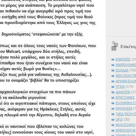
το μέρος για ανάπαυση. Το μεγαλύτερο νησί που
ν πιθανόν να είχε ανεγερθεί ιερό προς τιμή του
 εισήχθη από τους Φοίνικες (προς τιμή του θεού
μα προσδιορίστηκε από τους Έλληνες ως γιος της
υ δημοσιεύματος ‘στεφανώνεται’ με την εξής
 όπως και σε όλους τους ναούς των Φοινίκων, που
Ετικέτες
ον Melcart, υπάρχουν δύο στήλες, επειδή,
 ήταν πολύ μεγάλος, και οι στήλες αυτές
ΕΙΔΗΣΕΙΣ
(1
παιθρο που ήταν συνέχεια του ναού και είναι
ΑΝΘΕΛΛΗΝΙ
ιείχαν αυτές βωμό για θυσίες»…
ΕΛΛΑΔΑ
(752
ίζει πως μιλά για ναΐσκους της Ανδαλουσίας...).
ΝΕΑ ΤΑΞΗ Π
υ το ονομάζει ‘βιβλίο’ θα το υποστηρίξει
ΑΡΧΑΙΑ ΕΛΛ
ΥΓΕΙΑ
(174)
αρχαιολογικών στοιχείων τα πιο πάνων
ΔΙΑΦΟΡΑ
(17
ό τα ακόλουθα γεγονότα:
ΕΠΙΣΤΗΜΕΣ
ί ότι οι αιγυπτιακοί πάπυροι, στους οποίους είχε
ΕΛΛΗΝΙΚΗ Γ
ΘΡΗΣΚΕΙΑ
(
, ανέφεραν για τις Ηράκλειες Στήλες, αυτές
"ΝΕΑ ΤΑΞΗ 
λη πλευρά από την Αίγυπτο, δηλαδή στο Αιγαίο
UFO
(30)
ΦΙΛΟΣΟΦΟΙ
ικό οι ναυτικοί που έβλεπαν τις κολώνες του
ΜΥΘΟΛΟΓΙΑ
τήλες) εννοούσαν τους κίονες του ναού στο νησί,
ΠΕΡΙΒΑΛΟΝ