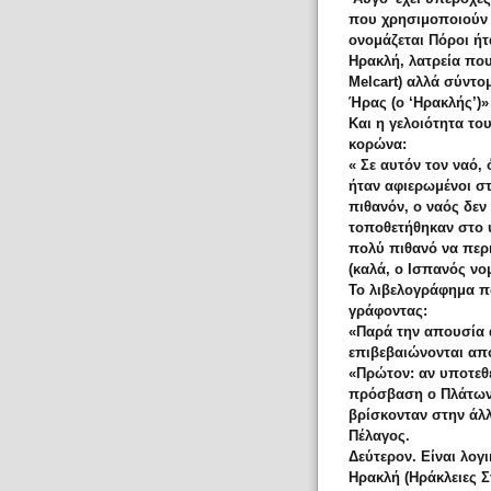
που χρησιμοποιούν 
ονομάζεται Πόροι ήτα
Ηρακλή, λατρεία που
Melcart) αλλά σύντο
Ήρας (ο ‘Ηρακλής’)»
Και η γελοιότητα το
κορώνα:
« Σε αυτόν τον ναό,
ήταν αφιερωμένοι στ
πιθανόν, ο ναός δεν
τοποθετήθηκαν στο ύ
πολύ πιθανό να περ
(καλά, ο Ισπανός νομ
Το λιβελογράφημα πο
γράφοντας:
«Παρά την απουσία 
επιβεβαιώνονται απ
«Πρώτον: αν υποτεθε
πρόσβαση ο Πλάτωνας
βρίσκονταν στην άλ
Πέλαγος.
Δεύτερον. Είναι λογ
Ηρακλή (Ηράκλειες Σ