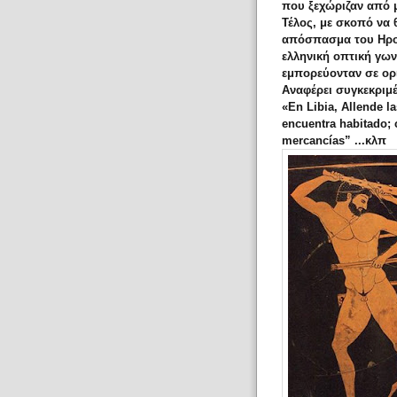
που ξεχώριζαν από 
Τέλος, με σκοπό να 
απόσπασμα του Ηρο
ελληνική οπτική γω
εμπορεύονταν σε ορ
Αναφέρει συγκεκριμ
«En Libia, Allende l
encuentra habitado; 
mercancías” ...κλπ