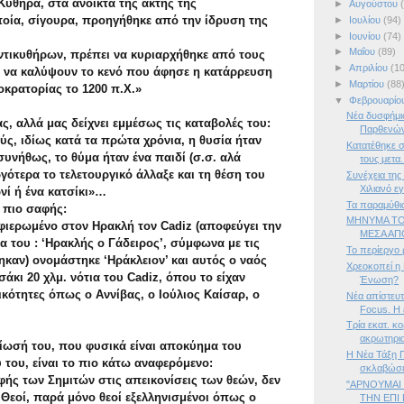
Κύθηρα, στα ανοικτά της ακτής της
►
Αυγούστου
οία, σίγουρα, προηγήθηκε από την ίδρυση της
►
Ιουλίου
(94)
►
Ιουνίου
(74)
►
Μαΐου
(89)
ντικυθήρων, πρέπει να κυριαρχήθηκε από τους
►
Απριλίου
(1
ν να καλύψουν το κενό που άφησε η κατάρρευση
►
Μαρτίου
(88
κρατορίας το 1200 π.Χ.»
▼
Φεβρουαρίο
Νέα δυσφήμισ
, αλλά μας δείχνει εμμέσως τις καταβολές του:
Παρθενώ
ύς, ιδίως κατά τα πρώτα χρόνια, η θυσία ήταν
Κατατέθηκε σ
νήθως, το θύμα ήταν ένα παιδί (σ.σ. αλά
τους μετα.
γότερα το τελετουργικό άλλαξε και τη θέση του
Συνέχεια της
Χιλιανό εγ
νί ή ένα κατσίκι»…
Τα παραμύθι
ι πιο σαφής:
ΜΗΝΥΜΑ ΤΟ
φιερωμένο στον Ηρακλή τον Cadiz (αποφεύγει την
ΜΕΣΑ ΑΠ
 του : ‘Ηρακλής ο Γάδειρος’, σύμφωνα με τις
Το περίεργο 
καν) ονομάστηκε ‘Ηράκλειον’ και αυτός ο ναός
Χρεοκοπεί η
άκι 20 χλμ. νότια του Cadiz, όπου το είχαν
Ένωση?
ότητες όπως ο Αννίβας, ο Ιούλιος Καίσαρ, ο
Νέα απίστευ
Focus. Η ε
Τρία εκατ. κο
ακρωτηρια
ίωσή του, που φυσικά είναι αποκύημα του
Η Νέα Τάξη 
 του, είναι το πιο κάτω αναφερόμενο:
σκλαβώσει
ής των Σημιτών στις απεικονίσεις των θεών, δεν
"ΑΡΝΟΥΜΑΙ
 Θεοί, παρά μόνο θεοί εξελληνισμένοι όπως ο
ΤΗΝ ΕΠΙ 