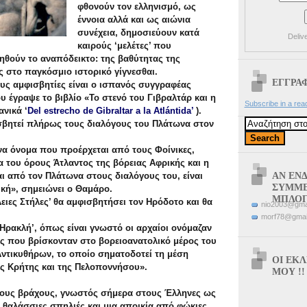
φθονούν τον ελληνισμό, ως
έννοια αλλά και ως αιώνια
συνέχεια, δημοσιεύουν κατά
Deliv
καιρούς ‘μελέτες’ που
θούν το αναπόδεικτο: της βαθύτητας της
 στο παγκόσμιο ιστορικό γίγνεσθαι.
ΕΓΓΡΑΦ
υς αμφισβητίες είναι ο ισπανός συγγραφέας
υ έγραψε το βιβλίο «Το στενό του Γιβραλτάρ και η
Subscribe in a rea
ανικά ‘
Del estrecho de Gibraltar a la Atlántida’
).
βητεί πλήρως τους διαλόγους του Πλάτωνα στον
ένα όνομα που προέρχεται από τους Φοίνικες,
 του όρους Άτλαντος της βόρειας Αφρικής και η
ΑΝ ΕΝ
ι από τον Πλάτωνα στους διαλόγους του, είναι
ΣΥΜΜΕ
ή», σημειώνει ο Θαμάρο.
ΜΠΛΟ
λειες Στήλες’ θα αμφισβητήσει τον Ηρόδοτο και θα
nio2003@gma
morf78@gmai
υ Ηρακλή’, όπως είναι γνωστό οι αρχαίοι ονόμαζαν
ς που βρίσκονταν στο βορειοανατολικό μέρος του
ντικυθήρων, το οποίο σηματοδοτεί τη μέση
ΟΙ ΕΚ
ς Κρήτης και της Πελοποννήσου».
ΜΟΥ !!
ους βράχους, γνωστός σήμερα στους Έλληνες ως
ς θαλάσσιες σπηλιές και μια αποικία από φώκιες